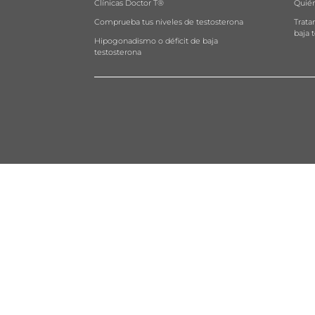
Clínicas Doctor T®
Quié
Comprueba tus niveles de testosterona
Trata
baja 
Hipogonadismo o déficit de baja
testosterona