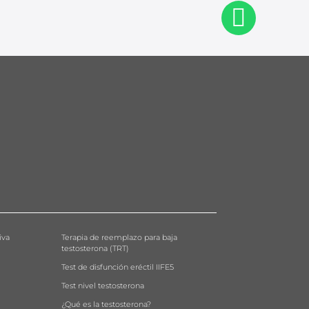

iva
Terapia de reemplazo para baja
testosterona (TRT)
Test de disfunción eréctil IIFE5
Test nivel testosterona
¿Qué es la testosterona?