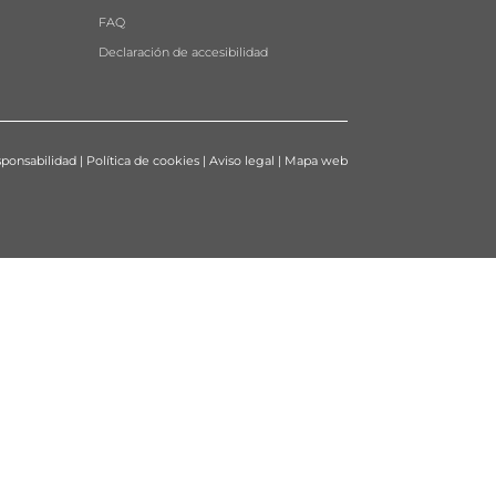
FAQ
Declaración de accesibilidad
ponsabilidad
|
Política de cookies
|
Aviso legal
|
Mapa web