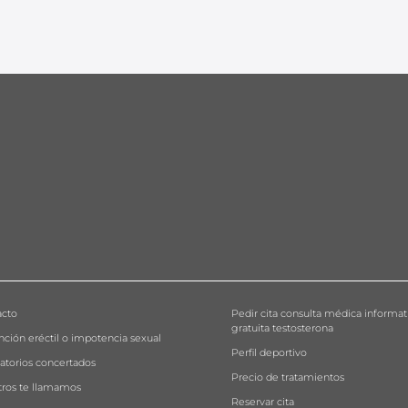
acto
Pedir cita consulta médica informat
gratuita testosterona
nción eréctil o impotencia sexual
Perfil deportivo
atorios concertados
Precio de tratamientos
ros te llamamos
Reservar cita