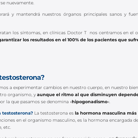
arse nuevamente.
orará y mantendrá nuestros órganos principales sanos y fue
 tratan los síntomas, en clínicas Doctor T nos centramos en el 
garantizar los resultados en el 100% de los pacientes que suf
 testosterona?
mos a experimentar cambios en nuestro cuerpo, en nuestro bien
stro organismo, y
aunque el ritmo al que disminuyen depende 
por la que pasamos se denomina «
hipogonadismo
«.
a testosterona?
La testosterona es
la hormona masculina más
funciones en el organismo masculino, es la hormona encargada del 
, etc.