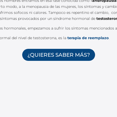
os hombres entramos en esa fase conocida como «
andropausia
erto modo, a la menopausia de las mujeres, los síntomas y cam
frimos sofocos ni calores. Tampoco es repentino el cambio, como
los síntomas provocados por un síndrome hormonal de
testostero
es hormonales, empezamos a sufrir los síntomas mencionados al 
rmal del nivel de testosterona, es la
terapia de reemplazo
.
¿QUIERES SABER MÁS?