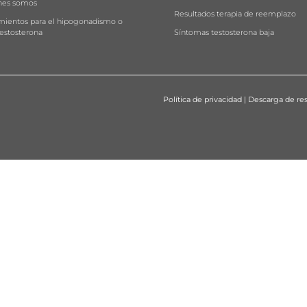
nes somos
Resultados terapia de reemplazo
mientos para el hipogonadismo o
testosterona
Síntomas testosterona baja
Política de privacidad
|
Descarga de res