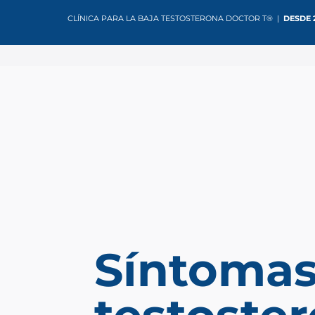
CLÍNICA PARA LA BAJA TESTOSTERONA DOCTOR T® |
DESDE 
Síntoma