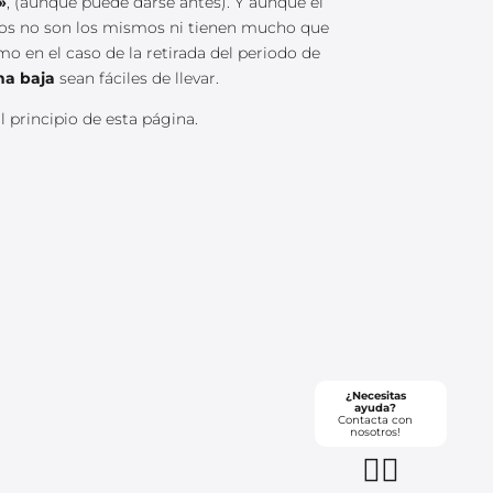
»
, (aunque puede darse antes). Y aunque el
bios no son los mismos ni tienen mucho que
 en el caso de la retirada del periodo de
na baja
sean fáciles de llevar.
principio de esta página.
¿Necesitas
ayuda?
Contacta con
nosotros!
👇🏼