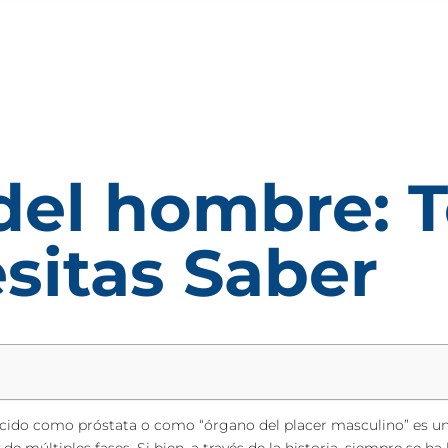
del hombre: T
sitas Saber
cido como próstata o como “órgano del placer masculino” es una