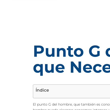
Punto G 
que Nece
Índice
El punto G del hombre, que también es cono